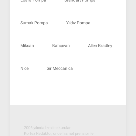
Sumak Pompa
Yıldız Pompa
Miksan
Bahçıvan
Allen Bradley
Nice
Sir Meccanica
2006 yılında İzmit'te kurulan
Körfez Redüktör, önce hizmet prensibi ile