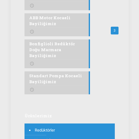
ABB Motor Kocaeli
Bayiliğimiz
3
Bonfiglioli Redüktör
Doğu Marmara
Bayiliğimiz
Standart Pompa Kocaeli
Bayiliğimiz
Ürünlerimiz
Redüktörler