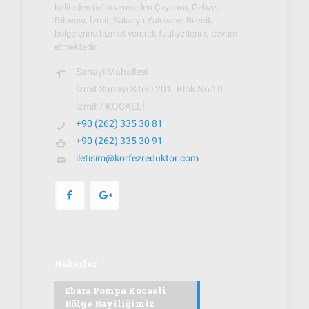
kaliteden ödün vermeden Çayırova, Gebze,
Dilovası, İzmit, Sakarya,Yalova ve Bilecik
bölgelerine hizmet vererek faaliyetlerine devam
etmektedir.
Sanayi Mahallesi
İzmit Sanayi Sitesi 201. Blok No:10
İzmit / KOCAELİ
+90 (262) 335 30 81
+90 (262) 335 30 91
iletisim@korfezreduktor.com
Haberler
Ebara Pompa Kocaeli
Bölge Bayiliğimiz