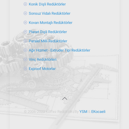
Konik Dişli Redüktörler
Sonsuz Vidalı Redüktörler
Kovan Montajlı Redüktörler
Planet Dişli Redüktörler
Paralel Milli Redüktörler
Ağır Hizmet - Extruder Tipi Redüktörler
Vinç Redüktörleri
Exproof Motorlar
© 2006-2023 Körfez Redüktör | By
YSM
&
EKocaeli