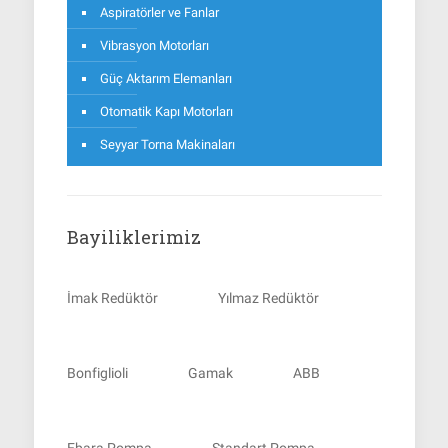
Aspiratörler ve Fanlar
Vibrasyon Motorları
Güç Aktarım Elemanları
Otomatik Kapı Motorları
Seyyar Torna Makinaları
Bayiliklerimiz
İmak Redüktör
Yılmaz Redüktör
Bonfiglioli
Gamak
ABB
Ebara Pompa
Standart Pompa