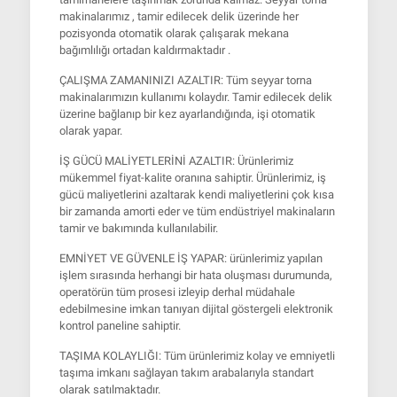
makinalarımız , tamir edilecek delik üzerinde her
pozisyonda otomatik olarak çalışarak mekana
bağımlılığı ortadan kaldırmaktadır .
ÇALIŞMA ZAMANINIZI AZALTIR
: Tüm
seyyar torna
makinaları
mızın kullanımı kolaydır. Tamir edilecek delik
üzerine bağlanıp bir kez ayarlandığında, işi otomatik
olarak yapar.
İŞ GÜCÜ MALİYETLERİNİ AZALTIR
: Ürünlerimiz
mükemmel fiyat-kalite oranına sahiptir. Ürünlerimiz, iş
gücü maliyetlerini azaltarak kendi maliyetlerini çok kısa
bir zamanda amorti eder ve tüm endüstriyel makinaların
tamir ve bakımında kullanılabilir.
EMNİYET VE GÜVENLE İŞ YAPAR
: ürünlerimiz yapılan
işlem sırasında herhangi bir hata oluşması durumunda,
operatörün tüm prosesi izleyip derhal müdahale
edebilmesine imkan tanıyan dijital göstergeli elektronik
kontrol paneline sahiptir.
TAŞIMA KOLAYLIĞI
: Tüm ürünlerimiz kolay ve emniyetli
taşıma imkanı sağlayan takım arabalarıyla standart
olarak satılmaktadır.