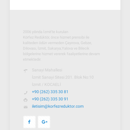
2006 yılında İzmit'te kurulan
Körfez Redüktör, önce hizmet prensibi ile
kaliteden ödün vermeden Çayırova, Gebze,
Dilovası, İzmit, Sakarya,Yalova ve Bilecik
bölgelerine hizmet vererek faaliyetlerine devam
etmektedir.
Sanayi Mahallesi
İzmit Sanayi Sitesi 201. Blok No:10
İzmit / KOCAELİ
+90 (262) 335 30 81
+90 (262) 335 30 91
iletisim@korfezreduktor.com