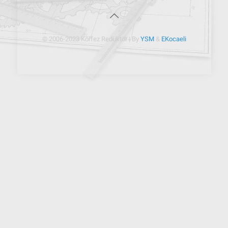
© 2006-2023 Körfez Redüktör | By
YSM
&
EKocaeli