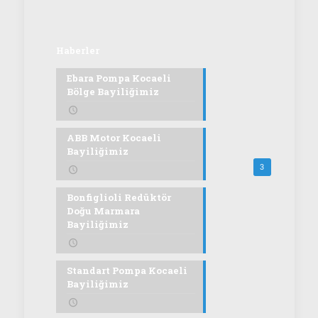
Haberler
Ebara Pompa Kocaeli
Bölge Bayiliğimiz
ABB Motor Kocaeli
Bayiliğimiz
3
Bonfiglioli Redüktör
Doğu Marmara
Bayiliğimiz
Standart Pompa Kocaeli
Bayiliğimiz