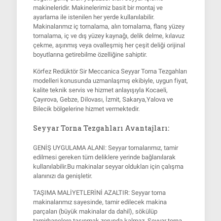
makineleridir. Makinelerimiz basit bir montaj ve
ayarlama ile istenilen her yerde kullanılabilir.
Makinalarımız iç tornalama, alın tornalama, flanş yüzey
tornalama, iç ve dış yüzey kaynağı, delik delme, kılavuz
çekme, aşınmış veya ovalleşmiş her çeşit deliği orijinal
boyutlarına getirebilme özelliğine sahiptir.
Körfez Redüktör
Sir Meccanica Seyyar Torna Tezgahları
modelleri konusunda uzmanlaşmış ekibiyle, uygun fiyat,
kalite teknik servis ve hizmet anlayışıyla Kocaeli,
Çayırova, Gebze, Dilovası, İzmit, Sakarya,Yalova ve
Bilecik bölgelerine hizmet vermektedir.
Seyyar Torna Tezgahları Avantajları:
GENİŞ UYGULAMA ALANI
: Seyyar tornalarımız, tamir
edilmesi gereken tüm deliklere yerinde bağlanılarak
kullanılabilir.Bu makinalar seyyar oldukları için çalışma
alanınızı da genişletir.
TAŞIMA MALİYETLERİNİ AZALTIR
: Seyyar torna
makinalarımız sayesinde, tamir edilecek makina
parçaları (büyük makinalar da dahil), sökülüp
tamirhanelere taşınmak zorunda kalmaz. Seyyar torna