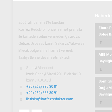
Haberle
2006 yılında İzmit'te kurulan
Ebara P
Körfez Redüktör, önce hizmet prensibi
Bölge B
ile kaliteden ödün vermeden Çayırova,
Gebze, Dilovası, İzmit, Sakarya,Yalova ve
Bilecik bölgelerine hizmet vererek
ABB Mot
faaliyetlerine devam etmektedir.
Bayiliğ
Sanayi Mahallesi
İzmit Sanayi Sitesi 201. Blok No:10
İzmit / KOCAELİ
Bonfigl
+90 (262) 335 30 81
Doğu M
+90 (262) 335 30 91
Bayiliğ
iletisim@korfezreduktor.com