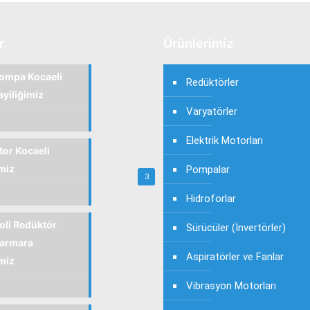
r
Ürünlerimiz
ompa Kocaeli
Redüktörler
ayiliğimiz
Varyatörler
Elektrik Motorları
or Kocaeli
imiz
Pompalar
3
Hidroforlar
ioli Redüktör
Sürücüler (İnvertörler)
armara
Aspiratörler ve Fanlar
imiz
Vibrasyon Motorları