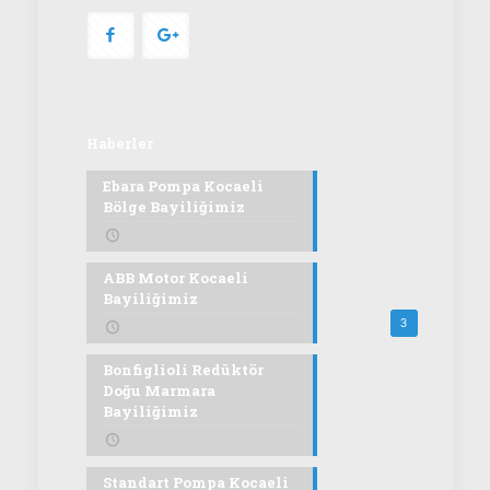
Haberler
Ebara Pompa Kocaeli
Bölge Bayiliğimiz
ABB Motor Kocaeli
Bayiliğimiz
3
Bonfiglioli Redüktör
Doğu Marmara
Bayiliğimiz
Standart Pompa Kocaeli