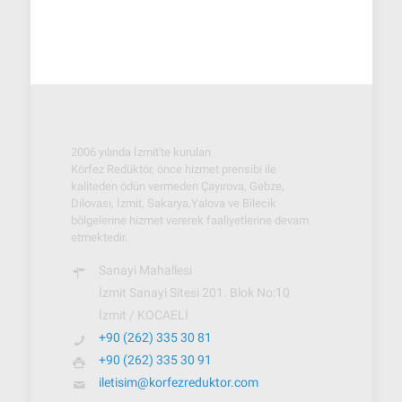
2006 yılında İzmit'te kurulan
Körfez Redüktör, önce hizmet prensibi ile
kaliteden ödün vermeden Çayırova, Gebze,
Dilovası, İzmit, Sakarya,Yalova ve Bilecik
bölgelerine hizmet vererek faaliyetlerine devam
etmektedir.
Sanayi Mahallesi
İzmit Sanayi Sitesi 201. Blok No:10
İzmit / KOCAELİ
+90 (262) 335 30 81
+90 (262) 335 30 91
iletisim@korfezreduktor.com