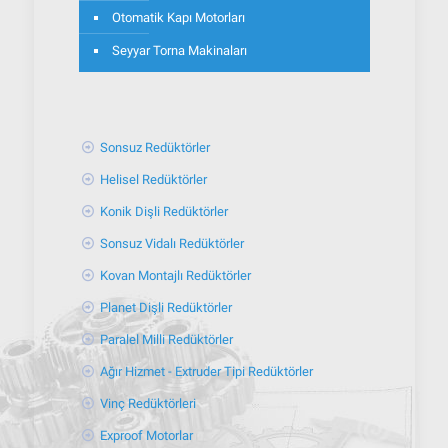
Otomatik Kapı Motorları
Seyyar Torna Makinaları
Sonsuz Redüktörler
Helisel Redüktörler
Konik Dişli Redüktörler
Sonsuz Vidalı Redüktörler
Kovan Montajlı Redüktörler
Planet Dişli Redüktörler
Paralel Milli Redüktörler
Ağır Hizmet - Extruder Tipi Redüktörler
Vinç Redüktörleri
Exproof Motorlar