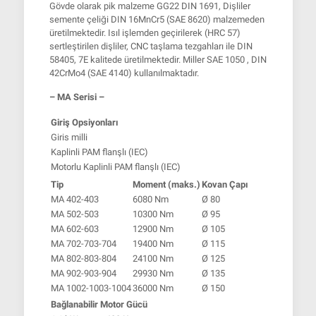
Gövde olarak pik malzeme GG22 DIN 1691, Dişliler
semente çeliği DIN 16MnCr5 (SAE 8620) malzemeden
üretilmektedir. Isıl işlemden geçirilerek (HRC 57)
sertleştirilen dişliler, CNC taşlama tezgahları ile DIN
58405, 7E kalitede üretilmektedir. Miller SAE 1050 , DIN
42CrMo4 (SAE 4140) kullanılmaktadır.
– MA Serisi –
Giriş Opsiyonları
Giris milli
Kaplinli PAM flanşlı (IEC)
Motorlu Kaplinli PAM flanşlı (IEC)
Tip
Moment (maks.)
Kovan Çapı
MA 402-403
6080 Nm
Ø 80
MA 502-503
10300 Nm
Ø 95
MA 602-603
12900 Nm
Ø 105
MA 702-703-704
19400 Nm
Ø 115
MA 802-803-804
24100 Nm
Ø 125
MA 902-903-904
29930 Nm
Ø 135
MA 1002-1003-1004
36000 Nm
Ø 150
Bağlanabilir Motor Gücü