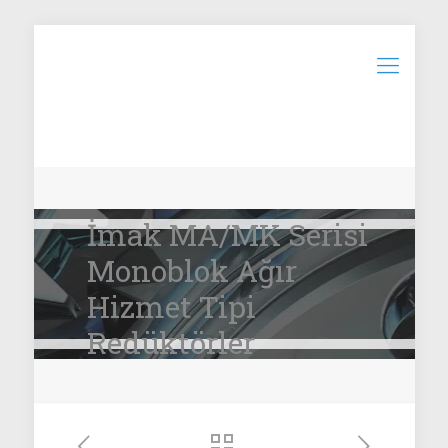
İmak MA/MK Serisi
Monoblok Ağır
Hizmet Tipi
Redüktörler