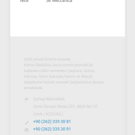
Nice
Sir Meccanica
2006 yılında İzmit'te kurulan
Körfez Redüktör, önce hizmet prensibi ile
kaliteden ödün vermeden Çayırova, Gebze,
Dilovası, İzmit, Sakarya,Yalova ve Bilecik
bölgelerine hizmet vererek faaliyetlerine devam
etmektedir.
Sanayi Mahallesi
İzmit Sanayi Sitesi 201. Blok No:10
İzmit / KOCAELİ
+90 (262) 335 30 81
+90 (262) 335 30 91