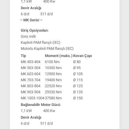
1,1 kW
400 Kw
Devir Aralığı
6 d/d
511 d/d
– MK Serisi –
Giriş Opsiyonları
Giris milli
Kaplinli PAM flanşlı (IEC)
Motorlu Kaplinli PAM flanşlı (IEC)
Tip
Moment (maks.)
Kovan Çapı
MK 403-404
6100 Nm
Ø 80
MK 503-504
10300 Nm
Ø 95
MK 603-604
12900 Nm
Ø 105
MK 703-704
19400 Nm
Ø 115
MK 803-804
22520 Nm
Ø 125
MK 903-904
29530 Nm
Ø 135
MK 1003-1004
37580 Nm
Ø 150
Bağlanabilir Motor Gücü
1,1 kW
400 Kw
Devir Aralığı
6 d/d
511 d/d