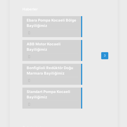
Haberler
Ebara Pompa Kocaeli Bölge
Bayiliğimiz
ABB Motor Kocaeli
Bayiliğimiz
3
Bonfiglioli Redüktör Doğu
Marmara Bayiliğimiz
Standart Pompa Kocaeli
Bayiliğimiz