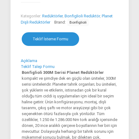
Kategoriler:
Redüktörler
,
Bonfiglioli Redüktör
,
Planet
Dişli Redüktörler
Brand:
Bonfiglioli
Teklif İsteme Formu
Açıklama
Teklif Talep Formu
Bonfiglioli 300M Serisi Planet Redüktörler
kompakt ve şimdiye dek en güçlü olan üniteler, 300M
serisi üniteleridir. Planeter tahrik organları; bu üniteleri,
şok yüklerin ve etkilerin, istisnadan çok bir kural
olduğu tüm ciddi iş uygulamaları için ideal bir seçim
haline getirir. Ürün konfigürasyonu; montaj, dişli
tasarımı, çıkış şaftı ve motor arayüzeyi gibi bir çok
seçenekten ötürü fazlasıyla çok yönlüdür. Tüm
özellikler, 1.250 ile 1.286.000 Nm tork aralığı içerisinde
dönen, 20 ince aralıklı çerçeve boyutlarının her biri için
mevcuttur. Dolayısıyla herhangi bir tahrik sorunu için
mükemmel sonucu bulmak, bir dilekten çok,