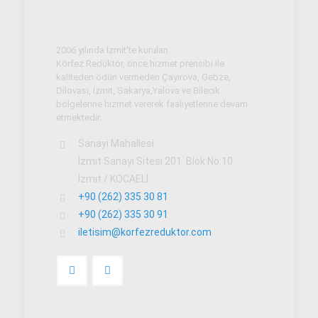
2006 yılında İzmit'te kurulan
Körfez Redüktör, önce hizmet prensibi ile
kaliteden ödün vermeden Çayırova, Gebze,
Dilovası, İzmit, Sakarya,Yalova ve Bilecik
bölgelerine hizmet vererek faaliyetlerine devam
etmektedir.
Sanayi Mahallesi
İzmit Sanayi Sitesi 201. Blok No:10
İzmit / KOCAELİ
+90 (262) 335 30 81
+90 (262) 335 30 91
iletisim@korfezreduktor.com