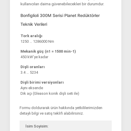
kullanıcıları daima güvenebilecekleri bir durumdur.
Bonfiglioli 300M Serisi Planet Redüktörler
Teknik Verileri
Tork aralığı
1250 … 1286000 Nm
Mekanik güç (n1 = 1500 min-1)
450 kW’ye kadar
Dişli oranları
3.4 … 5234
Dişli birimi versiyonları
Aynı eksende
Dik açı (Gleason konik dişli seti ile)
Formu doldurarak ürün hakkında yetkililerimizden
detaylı bilgi ve satış teklifi alabilirsiniz.
İsim Soyisim: